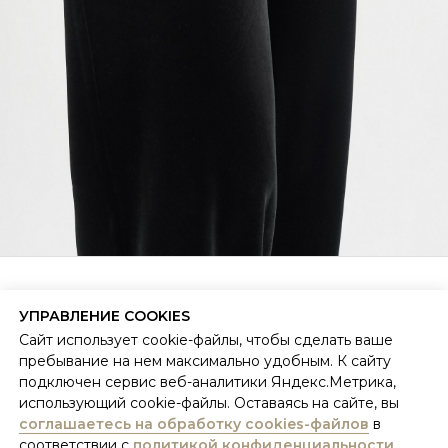
ЛЮДИ КАК МЫ
БЫТЬ ТЕМ, КТО ТЫ ЕСТЬ.
УПРАВЛЕНИЕ COOKIES
Сайт использует cookie-файлы, чтобы сделать ваше
пребывание на нем максимально удобным. К сайту
ПОКУПАТЕЛЯМ
О БРЕНДЕ
подключен сервис веб-аналитики Яндекс.Метрика,
Система лояльности
Философия и ценности
использующий cookie-файлы. Оставаясь на сайте, вы
Обратная связь
Фабрика
соглашаетесь на обработку cookies-файлов
в
Доставка и возврат
Стать дилером
соответствии с
политикой конфиденциальности.
Политика конфиденциальности
Контакты