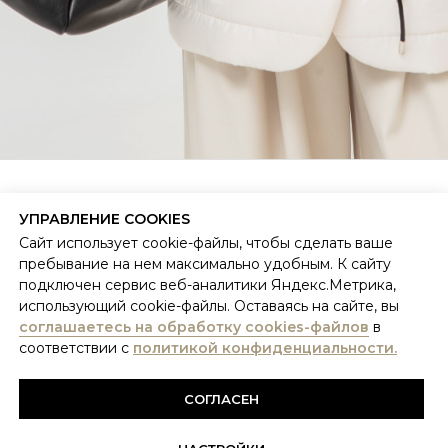
ЛЮДИ КАК МЫ
БЫТЬ ТЕМ, КТО ТЫ ЕСТЬ.
УПРАВЛЕНИЕ COOKIES
Сайт использует cookie-файлы, чтобы сделать ваше
пребывание на нем максимально удобным. К сайту
ПОКУПАТЕЛЯМ
О БРЕНДЕ
подключен сервис веб-аналитики Яндекс.Метрика,
Система лояльности
Философия и ценности
использующий cookie-файлы. Оставаясь на сайте, вы
Обратная связь
Фабрика
соглашаетесь на обработку cookies-файлов
в
Доставка и возврат
Стать дилером
соответствии с
политикой конфиденциальности.
Политика конфиденциальности
Контакты
СОГЛАСЕН
Telegram
ВКонтакте
Pinterest