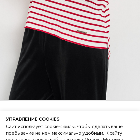
ЛЮДИ КАК МЫ
БЫТЬ ТЕМ, КТО ТЫ ЕСТЬ.
УПРАВЛЕНИЕ COOKIES
Сайт использует cookie-файлы, чтобы сделать ваше
пребывание на нем максимально удобным. К сайту
ПОКУПАТЕЛЯМ
О БРЕНДЕ
подключен сервис веб-аналитики Яндекс.Метрика,