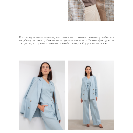
В основу вошли мягкие, пастельные оттенки розового, небесно-
голубого, мятного, бежевого и дымчато-серого. Также фактуры и
силуэты, которые отражают спокойствие, свободу и гармонию.