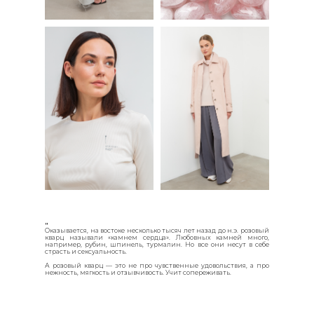
"
Оказывается, на востоке несколько тысяч лет назад до н.э. розовый
кварц называли «камнем сердца». Любовных камней много,
например, рубин, шпинель, турмалин. Но все они несут в себе
страсть и сексуальность.
А розовый кварц — это не про чувственные удовольствия, а про
нежность, мягкость и отзывчивость. Учит сопереживать.