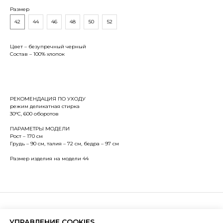
Размер
42
44
46
48
50
52
Цвет – безупречный черный
Состав – 100% хлопок
РЕКОМЕНДАЦИЯ ПО УХОДУ
режим деликатная стирка
30°С, 600 оборотов
ПАРАМЕТРЫ МОДЕЛИ
Рост – 170 см
Грудь – 90 см, талия – 72 см, бедра – 97 см
Размер изделия на модели 44
ЛЮДИ КАК МЫ
БЫТЬ ТЕМ, КТО ТЫ ЕСТЬ.
УПРАВЛЕНИЕ COOKIES