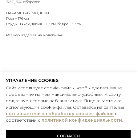
30°С, 600 оборотов
ПАРАМЕТРЫ МОДЕЛИ
Рост – 176 см
Грудь – 86 см, талия – 62 см, бедра – 93 см
Размер изделия на модели 44
ЛЮДИ КАК МЫ
БЫТЬ ТЕМ, КТО ТЫ ЕСТЬ.
УПРАВЛЕНИЕ COOKIES
Сайт использует cookie-файлы, чтобы сделать ваше
пребывание на нем максимально удобным. К сайту
ПОКУПАТЕЛЯМ
О БРЕНДЕ
подключен сервис веб-аналитики Яндекс.Метрика,
Система лояльности
Философия и ценности
использующий cookie-файлы. Оставаясь на сайте, вы
Обратная связь
Фабрика
соглашаетесь на обработку cookies-файлов
в
Доставка и возврат
Стать дилером
соответствии с
политикой конфиденциальности.
Политика конфиденциальности
Контакты
СОГЛАСЕН