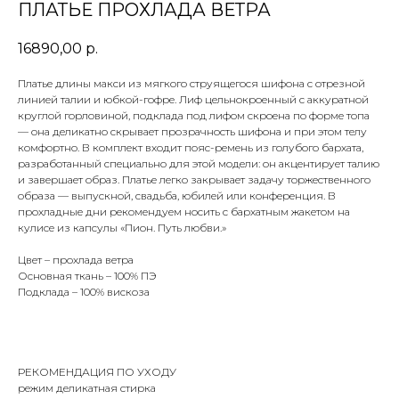
ПЛАТЬЕ ПРОХЛАДА ВЕТРА
16890,00
р.
Платье длины макси из мягкого струящегося шифона с отрезной
линией талии и юбкой-гофре. Лиф цельнокроенный с аккуратной
круглой горловиной, подклада под лифом скроена по форме топа
— она деликатно скрывает прозрачность шифона и при этом телу
комфортно. В комплект входит пояс-ремень из голубого бархата,
разработанный специально для этой модели: он акцентирует талию
и завершает образ. Платье легко закрывает задачу торжественного
образа — выпускной, свадьба, юбилей или конференция. В
прохладные дни рекомендуем носить с бархатным жакетом на
кулисе из капсулы «Пион. Путь любви.»
Цвет – прохлада ветра
Основная ткань – 100% ПЭ
Подклада – 100% вискоза
РЕКОМЕНДАЦИЯ ПО УХОДУ
режим деликатная стирка