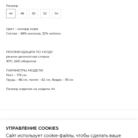
Размер
44
48
50
52
54
Цвет – аккорд моря
Состав – 68% вискоза, 32% нейлон
РЕКОМЕНДАЦИЯ ПО УХОДУ
режим деликатная стирка
30°С, 600 оборотов
ПАРАМЕТРЫ МОДЕЛИ
Рост – 176 см
Грудь – 86 см, талия – 62 см, бедра – 93 см
Размер изделия на модели 44
ЛЮДИ КАК МЫ
БЫТЬ ТЕМ, КТО ТЫ ЕСТЬ.
УПРАВЛЕНИЕ COOKIES
Сайт использует cookie-файлы, чтобы сделать ваше