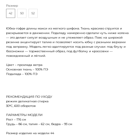
Размер
42
50
52
Юбка-гофре длины макси из мягкого шифона. Ткань красиво струится и
раскрывается в движении. Подкладу намеренно сделали чуть ниже колена
— это делает силуэт воздушным и не утяжеляет образ. Пояс на широкой
резинке акцентирует талию и позволяет носить юбку с разными верхами
под заправку. Модель легко адаптируется под разные случаи: под блузу и
босоножки — торжественный образ, под футболку и кроссовки —
повседневный и лёгкий.
Цвет – прохлада ветра
Основная ткань – 100% ПЭ
Подклада – 100% ПЭ
РЕКОМЕНДАЦИЯ ПО УХОДУ
режим деликатная стирка
30°С, 600 оборотов
ПАРАМЕТРЫ МОДЕЛИ
Рост – 176 см
Грудь – 86 см, талия – 62 см, бедра – 93 см
Размер изделия на модели 44