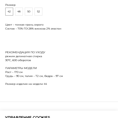
Размер
42
48
50
52
Цвет – тонкая грань серого
Состав – 70% ПЭ 28% вискоза 2% эластан
РЕКОМЕНДАЦИЯ ПО УХОДУ
режим деликатная стирка
30°С, 600 оборотов
ПАРАМЕТРЫ МОДЕЛИ
Рост – 170 см
Грудь – 90 см, талия – 72 см, бедра – 97 см
Размер изделия на модели 44
ЛЮДИ КАК МЫ
БЫТЬ ТЕМ, КТО ТЫ ЕСТЬ.
УПРАВЛЕНИЕ COOKIES